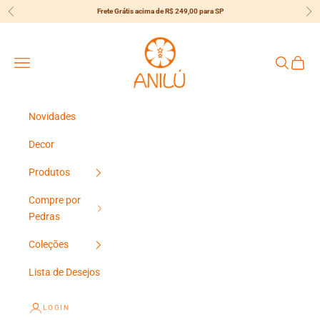
Pular para o conteúdo
Frete Grátis acima de R$ 249,00 para SP
Anterior
Pró
{{currency}}{{discount}} undefined
Anilú
View Cart
Menu
Pesquisar
Carrin
Novidades
Decor
Produtos
Compre por
Pedras
Coleções
Lista de Desejos
LOGIN