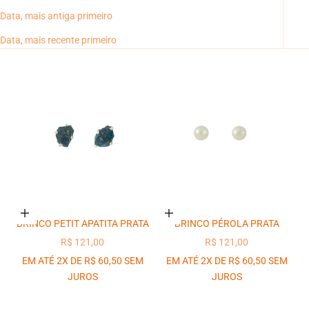
Data, mais antiga primeiro
Data, mais recente primeiro
Adicionar ao carrinho
Adicionar ao carrinho
BRINCO PETIT APATITA PRATA
BRINCO PÉROLA PRATA
PREÇO PROMOCIONAL
PREÇO PROMOCIONAL
R$ 121,00
R$ 121,00
EM ATÉ 2X DE R$ 60,50 SEM
EM ATÉ 2X DE R$ 60,50 SEM
JUROS
JUROS