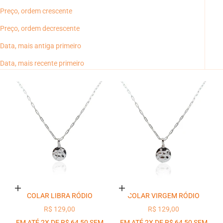
Preço, ordem crescente
Preço, ordem decrescente
Data, mais antiga primeiro
Data, mais recente primeiro
Adicionar ao carrinho
Adicionar ao carrinho
COLAR LIBRA RÓDIO
COLAR VIRGEM RÓDIO
PREÇO PROMOCIONAL
PREÇO PROMOCIONAL
R$ 129,00
R$ 129,00
EM ATÉ 2X DE R$ 64,50 SEM
EM ATÉ 2X DE R$ 64,50 SEM