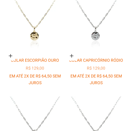
Adicionar ao carrinho
Adicionar ao carrinho
COLAR ESCORPIÃO OURO
COLAR CAPRICÓRNIO RÓDIO
PREÇO PROMOCIONAL
PREÇO PROMOCIONAL
R$ 129,00
R$ 129,00
EM ATÉ 2X DE R$ 64,50 SEM
EM ATÉ 2X DE R$ 64,50 SEM
JUROS
JUROS