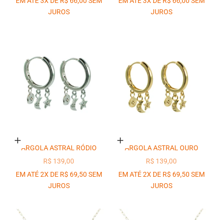
EM ATÉ 3X DE R$ 66,00 SEM
EM ATÉ 3X DE R$ 66,00 SEM
JUROS
JUROS
Adicionar ao carrinho
Adicionar ao carrinho
ARGOLA ASTRAL RÓDIO
ARGOLA ASTRAL OURO
PREÇO PROMOCIONAL
PREÇO PROMOCIONAL
R$ 139,00
R$ 139,00
EM ATÉ 2X DE R$ 69,50 SEM
EM ATÉ 2X DE R$ 69,50 SEM
JUROS
JUROS