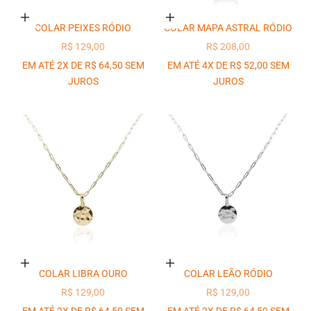
Adicionar ao carrinho
Adicionar ao carrinho
COLAR PEIXES RÓDIO
COLAR MAPA ASTRAL RÓDIO
PREÇO PROMOCIONAL
PREÇO PROMOCIONAL
R$ 129,00
R$ 208,00
EM ATÉ 2X DE R$ 64,50 SEM
EM ATÉ 4X DE R$ 52,00 SEM
JUROS
JUROS
Adicionar ao carrinho
Adicionar ao carrinho
COLAR LIBRA OURO
COLAR LEÃO RÓDIO
PREÇO PROMOCIONAL
PREÇO PROMOCIONAL
R$ 129,00
R$ 129,00