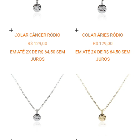
Adicionar ao carrinho
Adicionar ao carrinho
COLAR CÂNCER RÓDIO
COLAR ÁRIES RÓDIO
PREÇO PROMOCIONAL
PREÇO PROMOCIONAL
R$ 129,00
R$ 129,00
EM ATÉ 2X DE R$ 64,50 SEM
EM ATÉ 2X DE R$ 64,50 SEM
JUROS
JUROS