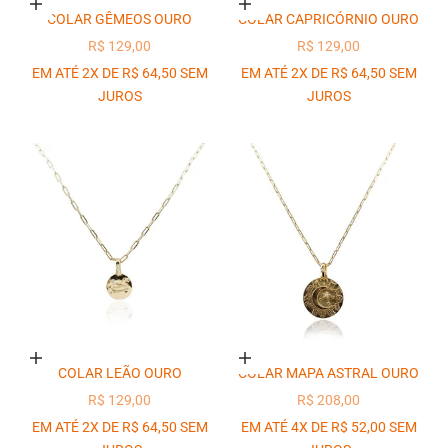
Adicionar ao carrinho
Adicionar ao carrinho
COLAR GÊMEOS OURO
COLAR CAPRICÓRNIO OURO
PREÇO PROMOCIONAL
PREÇO PROMOCIONAL
R$ 129,00
R$ 129,00
EM ATÉ 2X DE R$ 64,50 SEM
EM ATÉ 2X DE R$ 64,50 SEM
JUROS
JUROS
Adicionar ao carrinho
Adicionar ao carrinho
COLAR LEÃO OURO
COLAR MAPA ASTRAL OURO
PREÇO PROMOCIONAL
PREÇO PROMOCIONAL
R$ 129,00
R$ 208,00
EM ATÉ 2X DE R$ 64,50 SEM
EM ATÉ 4X DE R$ 52,00 SEM