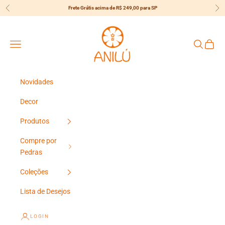
Pular para o conteúdo
Frete Grátis acima de R$ 249,00 para SP
Anterior
Pró
{{currency}}{{discount}} undefined
Anilú
View Cart
Menu
Pesquisar
Carrin
Novidades
Decor
Produtos
Compre por
Pedras
Coleções
Lista de Desejos
LOGIN