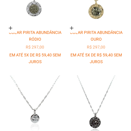
Adicionar ao carrinho
Adicionar ao carrinho
COLAR PIRITA ABUNDÂNCIA
COLAR PIRITA ABUNDÂNCIA
RÓDIO
OURO
PREÇO PROMOCIONAL
PREÇO PROMOCIONAL
R$ 297,00
R$ 297,00
EM ATÉ 5X DE R$ 59,40 SEM
EM ATÉ 5X DE R$ 59,40 SEM
JUROS
JUROS