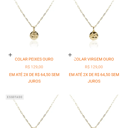
Adicionar ao carrinho
Adicionar ao carrinho
COLAR PEIXES OURO
COLAR VIRGEM OURO
PREÇO PROMOCIONAL
PREÇO PROMOCIONAL
R$ 129,00
R$ 129,00
EM ATÉ 2X DE R$ 64,50 SEM
EM ATÉ 2X DE R$ 64,50 SEM
JUROS
JUROS
ESGOTADO