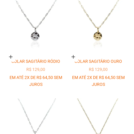
Adicionar ao carrinho
Adicionar ao carrinho
COLAR SAGITÁRIO RÓDIO
COLAR SAGITÁRIO OURO
PREÇO PROMOCIONAL
PREÇO PROMOCIONAL
R$ 129,00
R$ 129,00
EM ATÉ 2X DE R$ 64,50 SEM
EM ATÉ 2X DE R$ 64,50 SEM
JUROS
JUROS