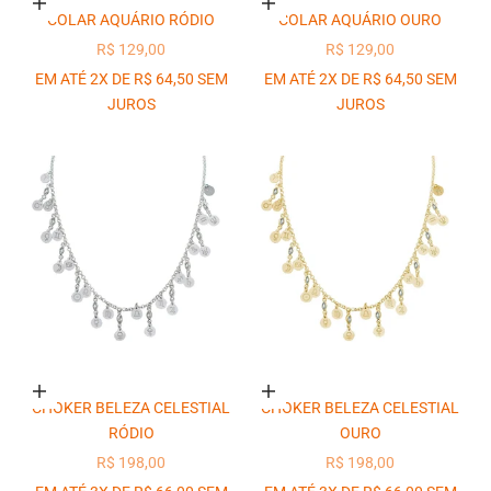
Adicionar ao carrinho
Adicionar ao carrinho
COLAR AQUÁRIO RÓDIO
COLAR AQUÁRIO OURO
PREÇO PROMOCIONAL
PREÇO PROMOCIONAL
R$ 129,00
R$ 129,00
EM ATÉ 2X DE R$ 64,50 SEM
EM ATÉ 2X DE R$ 64,50 SEM
JUROS
JUROS
Adicionar ao carrinho
Adicionar ao carrinho
CHOKER BELEZA CELESTIAL
CHOKER BELEZA CELESTIAL
RÓDIO
OURO
PREÇO PROMOCIONAL
PREÇO PROMOCIONAL
R$ 198,00
R$ 198,00