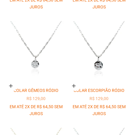
EM ATÉ 2X DE R$ 64,50 SEM
EM ATÉ 2X DE R$ 64,50 SEM
JUROS
JUROS
Adicionar ao carrinho
Adicionar ao carrinho
COLAR GÊMEOS RÓDIO
COLAR ESCORPIÃO RÓDIO
PREÇO PROMOCIONAL
PREÇO PROMOCIONAL
R$ 129,00
R$ 129,00
EM ATÉ 2X DE R$ 64,50 SEM
EM ATÉ 2X DE R$ 64,50 SEM
JUROS
JUROS