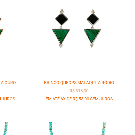
TA OURO
BRINCO QUEOPS MALAQUITA RÓDIO
OCIONAL
PREÇO PROMOCIONAL
R$ 318,00
M JUROS
EM ATÉ 6X DE R$ 53,00 SEM JUROS