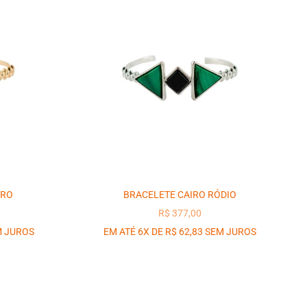
URO
BRACELETE CAIRO RÓDIO
OCIONAL
PREÇO PROMOCIONAL
R$ 377,00
M JUROS
EM ATÉ 6X DE R$ 62,83 SEM JUROS