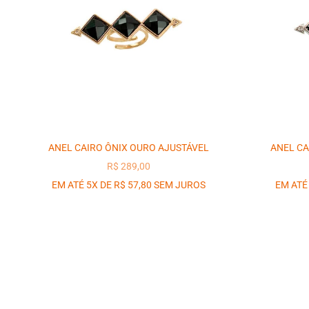
ANEL CAIRO ÔNIX OURO AJUSTÁVEL
ANEL CA
PREÇO PROMOCIONAL
R$ 289,00
EM ATÉ 5X DE R$ 57,80 SEM JUROS
EM ATÉ