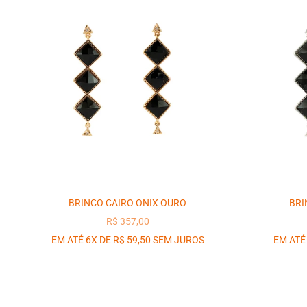
BRINCO CAIRO ONIX OURO
BRI
PREÇO PROMOCIONAL
R$ 357,00
EM ATÉ 6X DE R$ 59,50 SEM JUROS
EM ATÉ