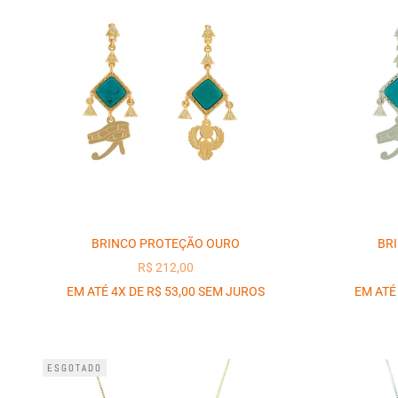
BRINCO PROTEÇÃO OURO
BR
PREÇO PROMOCIONAL
R$ 212,00
EM ATÉ 4X DE R$ 53,00 SEM JUROS
EM ATÉ
ESGOTADO