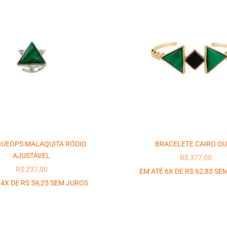
QUEOPS MALAQUITA RÓDIO
BRACELETE CAIRO O
AJUSTÁVEL
PREÇO PROM
R$ 377,00
PREÇO PROMOCIONAL
R$ 237,00
EM ATÉ 6X DE R$ 62,83 SE
 4X DE R$ 59,25 SEM JUROS