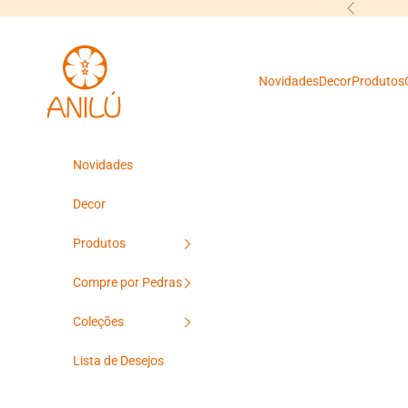
Pular para o conteúdo
Anterior
Anilú
Novidades
Decor
Produtos
Novidades
Decor
Produtos
Compre por Pedras
Coleções
Lista de Desejos