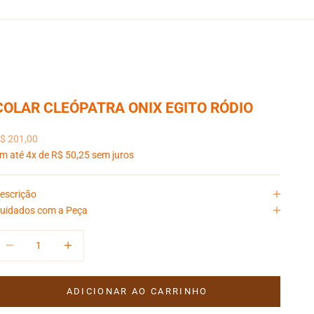
COLAR CLEÓPATRA ONIX EGITO RÓDIO
reço promocional
$ 201,00
m até 4x de R$ 50,25 sem juros
escrição
uidados com a Peça
iminuir quantidade
Aumentar quantidade
ADICIONAR AO CARRINHO