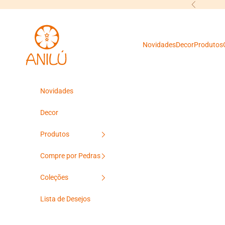
Pular para o conteúdo
Anterior
Anilú
Novidades
Decor
Produtos
Novidades
Decor
Produtos
Compre por Pedras
Coleções
Lista de Desejos