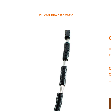
Seu carrinho está vazio
P
R
E
D
C
D