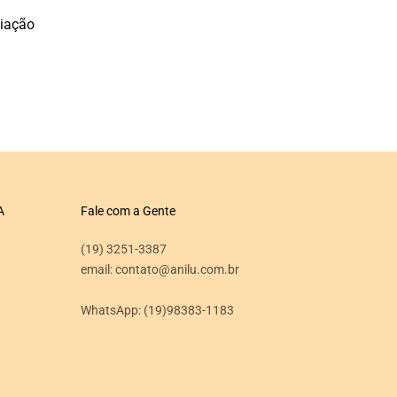
liação
A
Fale com a Gente
(19) 3251-3387
email: contato@anilu.com.br
WhatsApp:
(19)98383-1183