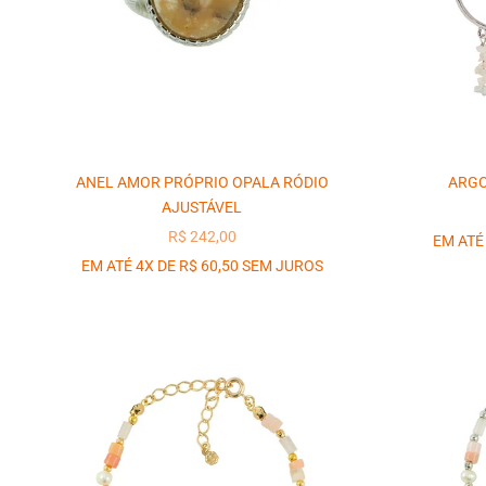
ANEL AMOR PRÓPRIO OPALA RÓDIO
ARGO
AJUSTÁVEL
PREÇO PROMOCIONAL
R$ 242,00
EM ATÉ
EM ATÉ 4X DE R$ 60,50 SEM JUROS