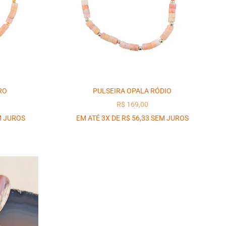
RO
PULSEIRA OPALA RÓDIO
OCIONAL
PREÇO PROMOCIONAL
R$ 169,00
M JUROS
EM ATÉ 3X DE R$ 56,33 SEM JUROS