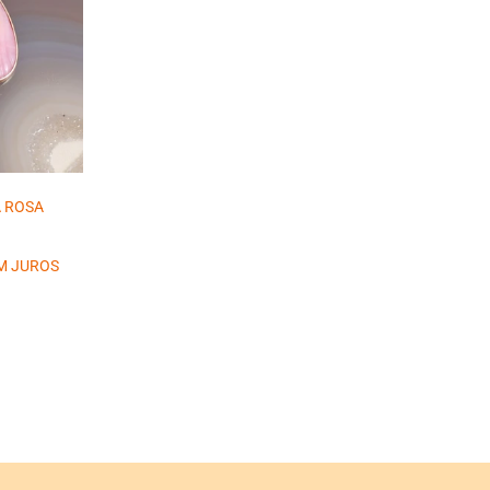
 ROSA
CIONAL
EM JUROS