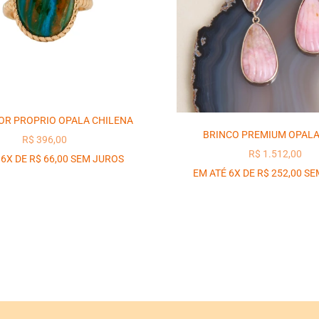
OR PROPRIO OPALA CHILENA
BRINCO PREMIUM OPALA
PREÇO PROMOCIONAL
R$ 396,00
PREÇO PROMO
R$ 1.512,00
 6X DE R$ 66,00 SEM JUROS
EM ATÉ 6X DE R$ 252,00 S