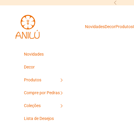
Pular para o conteúdo
Anterior
Anilú
Novidades
Decor
Produtos
Novidades
Decor
Produtos
Compre por Pedras
Coleções
Lista de Desejos