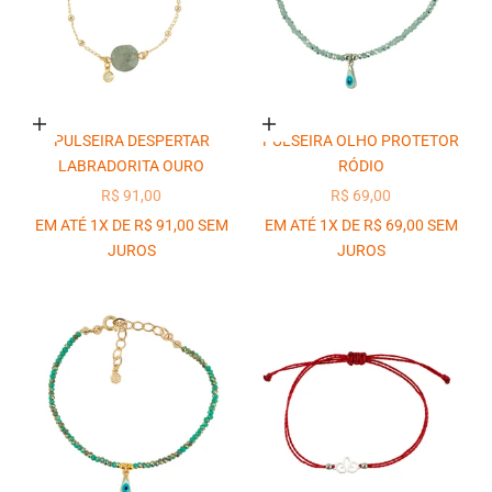
Adicionar ao carrinho
Adicionar ao carrinho
PULSEIRA DESPERTAR
PULSEIRA OLHO PROTETOR
LABRADORITA OURO
RÓDIO
PREÇO PROMOCIONAL
PREÇO PROMOCIONAL
R$ 91,00
R$ 69,00
EM ATÉ 1X DE R$ 91,00 SEM
EM ATÉ 1X DE R$ 69,00 SEM
JUROS
JUROS