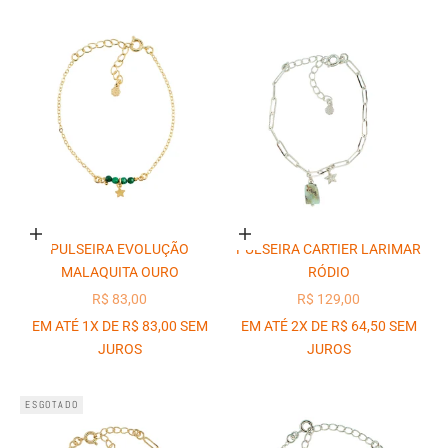
Adicionar ao carrinho
Adicionar ao carrinho
PULSEIRA EVOLUÇÃO
PULSEIRA CARTIER LARIMAR
MALAQUITA OURO
RÓDIO
PREÇO PROMOCIONAL
PREÇO PROMOCIONAL
R$ 83,00
R$ 129,00
EM ATÉ 1X DE R$ 83,00 SEM
EM ATÉ 2X DE R$ 64,50 SEM
JUROS
JUROS
ESGOTADO