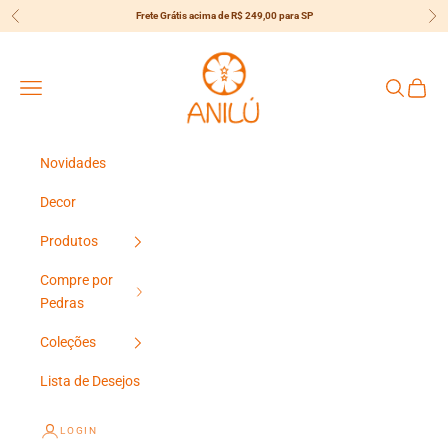
Pular para o conteúdo
Frete Grátis acima de R$ 249,00 para SP
Anterior
Pró
{{currency}}{{discount}} undefined
Anilú
View Cart
Menu
Pesquisar
Carrin
Novidades
Decor
Produtos
Compre por
Pedras
Coleções
Lista de Desejos
LOGIN