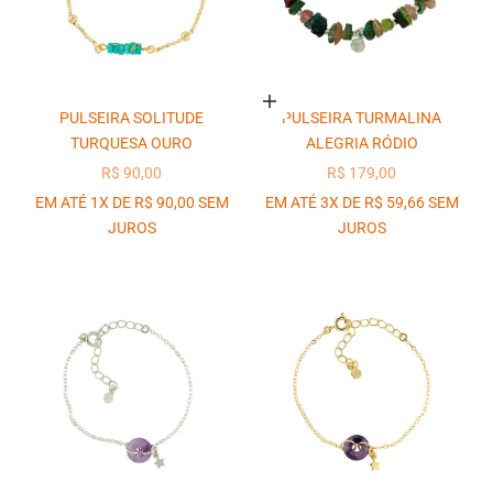
Adicionar ao carrinho
PULSEIRA SOLITUDE
PULSEIRA TURMALINA
TURQUESA OURO
ALEGRIA RÓDIO
PREÇO PROMOCIONAL
PREÇO PROMOCIONAL
R$ 90,00
R$ 179,00
EM ATÉ 1X DE R$ 90,00 SEM
EM ATÉ 3X DE R$ 59,66 SEM
JUROS
JUROS