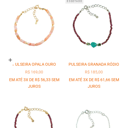
ESGOTADO
Adicionar ao carrinho
PULSEIRA OPALA OURO
PULSEIRA GRANADA RÓDIO
PREÇO PROMOCIONAL
PREÇO PROMOCIONAL
R$ 169,00
R$ 185,00
EM ATÉ 3X DE R$ 56,33 SEM
EM ATÉ 3X DE R$ 61,66 SEM
JUROS
JUROS