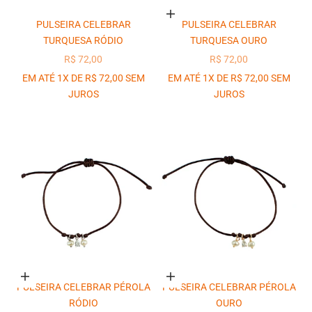
Adicionar ao carrinho
PULSEIRA CELEBRAR
PULSEIRA CELEBRAR
TURQUESA RÓDIO
TURQUESA OURO
PREÇO PROMOCIONAL
PREÇO PROMOCIONAL
R$ 72,00
R$ 72,00
EM ATÉ 1X DE R$ 72,00 SEM
EM ATÉ 1X DE R$ 72,00 SEM
JUROS
JUROS
Adicionar ao carrinho
Adicionar ao carrinho
PULSEIRA CELEBRAR PÉROLA
PULSEIRA CELEBRAR PÉROLA
RÓDIO
OURO