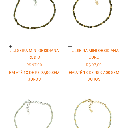
Adicionar ao carrinho
Adicionar ao carrinho
PULSEIRA MINI OBSIDIANA
PULSEIRA MINI OBSIDIANA
RÓDIO
OURO
PREÇO PROMOCIONAL
PREÇO PROMOCIONAL
R$ 97,00
R$ 97,00
EM ATÉ 1X DE R$ 97,00 SEM
EM ATÉ 1X DE R$ 97,00 SEM
JUROS
JUROS