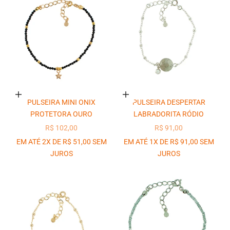
Adicionar ao carrinho
Adicionar ao carrinho
PULSEIRA MINI ONIX
PULSEIRA DESPERTAR
PROTETORA OURO
LABRADORITA RÓDIO
PREÇO PROMOCIONAL
PREÇO PROMOCIONAL
R$ 102,00
R$ 91,00
EM ATÉ 2X DE R$ 51,00 SEM
EM ATÉ 1X DE R$ 91,00 SEM
JUROS
JUROS