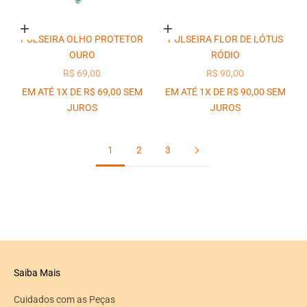
Adicionar ao carrinho
Adicionar ao carrinho
PULSEIRA OLHO PROTETOR
PULSEIRA FLOR DE LÓTUS
OURO
RÓDIO
PREÇO PROMOCIONAL
PREÇO PROMOCIONAL
R$ 69,00
R$ 90,00
EM ATÉ 1X DE R$ 69,00 SEM
EM ATÉ 1X DE R$ 90,00 SEM
JUROS
JUROS
1
2
3
Saiba Mais
Cuidados com as Peças