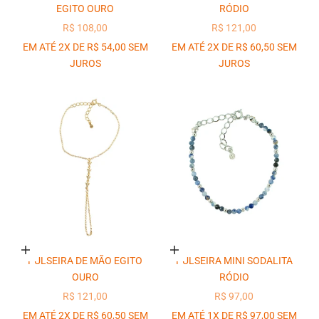
EGITO OURO
RÓDIO
PREÇO PROMOCIONAL
PREÇO PROMOCIONAL
R$ 108,00
R$ 121,00
EM ATÉ 2X DE R$ 54,00 SEM
EM ATÉ 2X DE R$ 60,50 SEM
JUROS
JUROS
Adicionar ao carrinho
Adicionar ao carrinho
PULSEIRA DE MÃO EGITO
PULSEIRA MINI SODALITA
OURO
RÓDIO
PREÇO PROMOCIONAL
PREÇO PROMOCIONAL
R$ 121,00
R$ 97,00
EM ATÉ 2X DE R$ 60,50 SEM
EM ATÉ 1X DE R$ 97,00 SEM