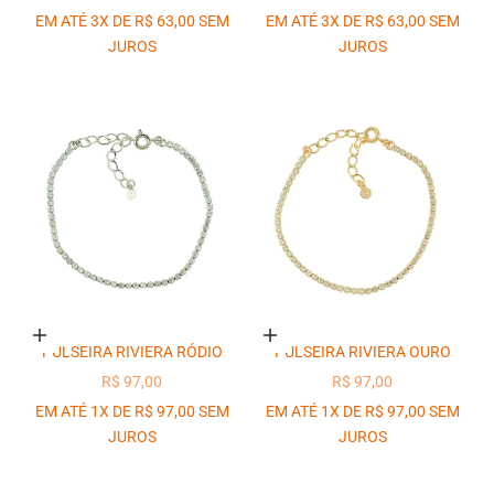
EM ATÉ 3X DE R$ 63,00 SEM
EM ATÉ 3X DE R$ 63,00 SEM
JUROS
JUROS
Adicionar ao carrinho
Adicionar ao carrinho
PULSEIRA RIVIERA RÓDIO
PULSEIRA RIVIERA OURO
PREÇO PROMOCIONAL
PREÇO PROMOCIONAL
R$ 97,00
R$ 97,00
EM ATÉ 1X DE R$ 97,00 SEM
EM ATÉ 1X DE R$ 97,00 SEM
JUROS
JUROS