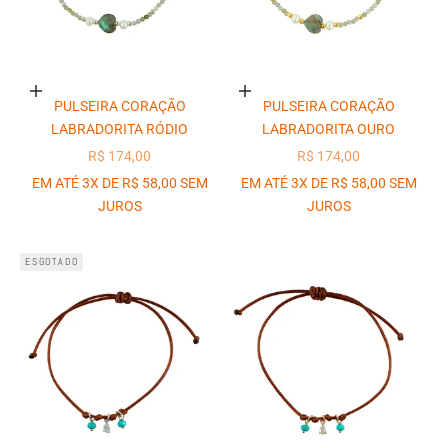
Adicionar ao carrinho
Adicionar ao carrinho
PULSEIRA CORAÇÃO
PULSEIRA CORAÇÃO
LABRADORITA RÓDIO
LABRADORITA OURO
PREÇO PROMOCIONAL
PREÇO PROMOCIONAL
R$ 174,00
R$ 174,00
EM ATÉ 3X DE R$ 58,00 SEM
EM ATÉ 3X DE R$ 58,00 SEM
JUROS
JUROS
ESGOTADO