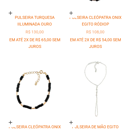
Adicionar ao carrinho
Adicionar ao carrinho
PULSEIRA TURQUESA
PULSEIRA CLEÓPATRA ONIX
IILUMINADA OURO
EGITO RÓDIOP
PREÇO PROMOCIONAL
PREÇO PROMOCIONAL
R$ 130,00
R$ 108,00
EM ATÉ 2X DE R$ 65,00 SEM
EM ATÉ 2X DE R$ 54,00 SEM
JUROS
JUROS
Adicionar ao carrinho
Adicionar ao carrinho
PULSEIRA CLEÓPATRA ONIX
PULSEIRA DE MÃO EGITO