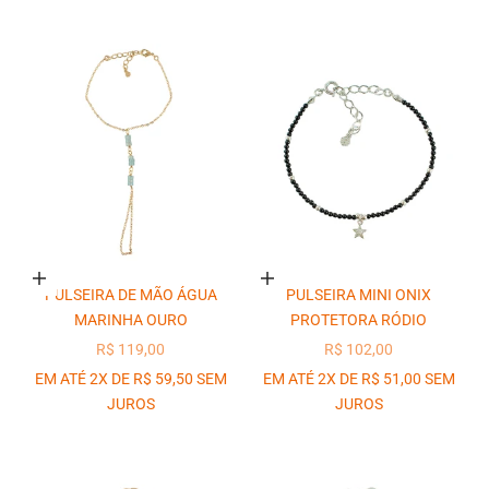
Adicionar ao carrinho
Adicionar ao carrinho
PULSEIRA DE MÃO ÁGUA
PULSEIRA MINI ONIX
MARINHA OURO
PROTETORA RÓDIO
PREÇO PROMOCIONAL
PREÇO PROMOCIONAL
R$ 119,00
R$ 102,00
EM ATÉ 2X DE R$ 59,50 SEM
EM ATÉ 2X DE R$ 51,00 SEM
JUROS
JUROS