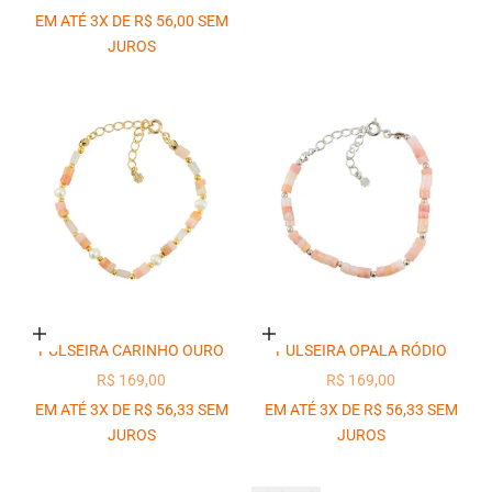
EM ATÉ 3X DE R$ 56,00 SEM
JUROS
Adicionar ao carrinho
Adicionar ao carrinho
PULSEIRA CARINHO OURO
PULSEIRA OPALA RÓDIO
PREÇO PROMOCIONAL
PREÇO PROMOCIONAL
R$ 169,00
R$ 169,00
EM ATÉ 3X DE R$ 56,33 SEM
EM ATÉ 3X DE R$ 56,33 SEM
JUROS
JUROS