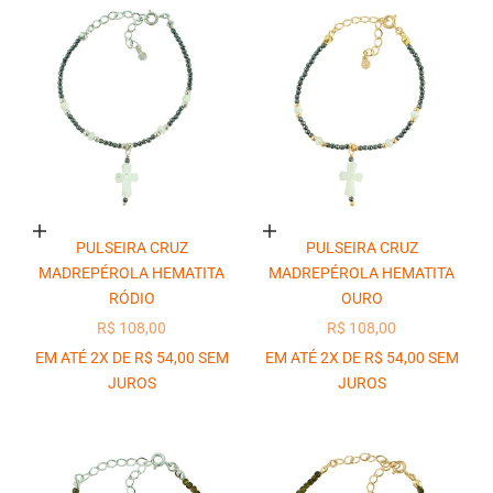
Adicionar ao carrinho
Adicionar ao carrinho
PULSEIRA CRUZ
PULSEIRA CRUZ
MADREPÉROLA HEMATITA
MADREPÉROLA HEMATITA
RÓDIO
OURO
PREÇO PROMOCIONAL
PREÇO PROMOCIONAL
R$ 108,00
R$ 108,00
EM ATÉ 2X DE R$ 54,00 SEM
EM ATÉ 2X DE R$ 54,00 SEM
JUROS
JUROS