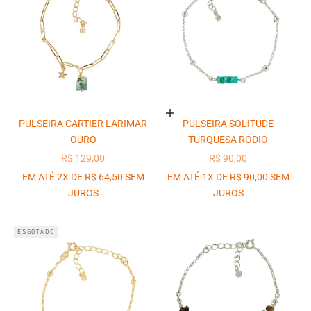
Adicionar ao carrinho
PULSEIRA CARTIER LARIMAR
PULSEIRA SOLITUDE
OURO
TURQUESA RÓDIO
PREÇO PROMOCIONAL
PREÇO PROMOCIONAL
R$ 129,00
R$ 90,00
EM ATÉ 2X DE R$ 64,50 SEM
EM ATÉ 1X DE R$ 90,00 SEM
JUROS
JUROS
ESGOTADO