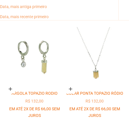
Data, mais antiga primeiro
Data, mais recente primeiro
Adicionar ao carrinho
Adicionar ao carrinho
ARGOLA TOPAZIO RODIO
COLAR PONTA TOPAZIO RÓDIO
PREÇO PROMOCIONAL
PREÇO PROMOCIONAL
R$ 132,00
R$ 132,00
EM ATÉ 2X DE R$ 66,00 SEM
EM ATÉ 2X DE R$ 66,00 SEM
JUROS
JUROS