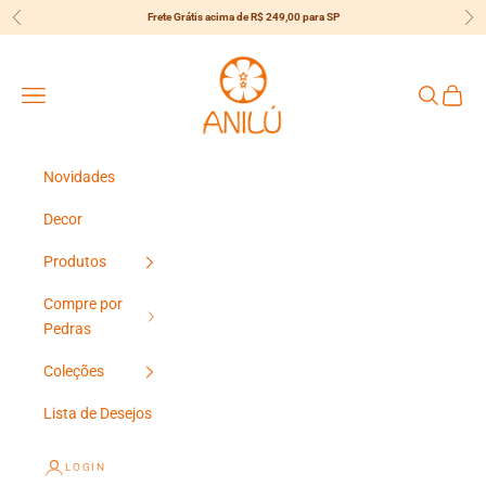
Pular para o conteúdo
Frete Grátis acima de R$ 249,00 para SP
Anterior
Pró
{{currency}}{{discount}} undefined
Anilú
View Cart
Menu
Pesquisar
Carrin
Novidades
Decor
Produtos
Compre por
Pedras
Coleções
Lista de Desejos
LOGIN