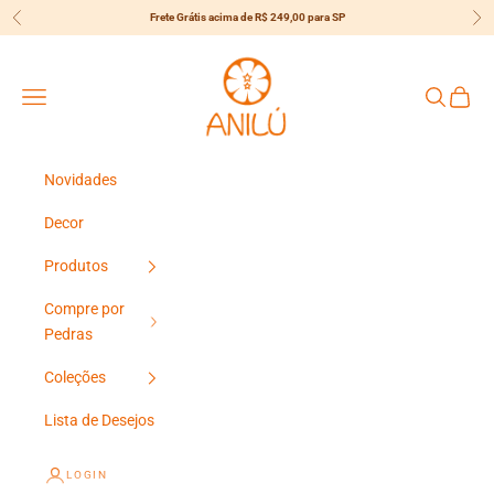
Pular para o conteúdo
Frete Grátis acima de R$ 249,00 para SP
Anterior
Pró
{{currency}}{{discount}} Desconto
Concedido
Anilú
Menu
Pesquisar
Carrin
View Cart
Continuar Comprando
Novidades
Decor
Produtos
Compre por
Pedras
Coleções
Lista de Desejos
LOGIN