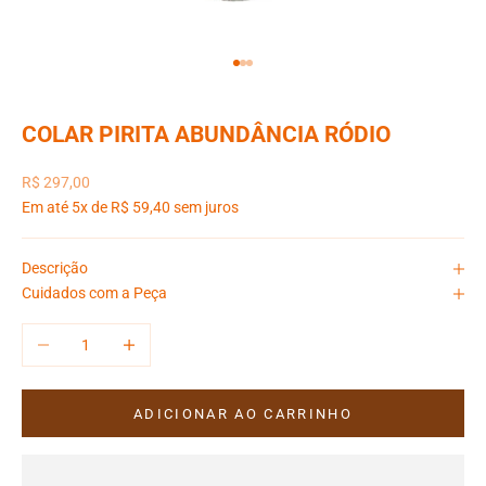
Ir para item 1
Ir para item 2
Ir para item 3
COLAR PIRITA ABUNDÂNCIA RÓDIO
Preço promocional
R$ 297,00
Em até 5x de R$ 59,40 sem juros
Descrição
Cuidados com a Peça
Diminuir quantidade
Aumentar quantidade
ADICIONAR AO CARRINHO