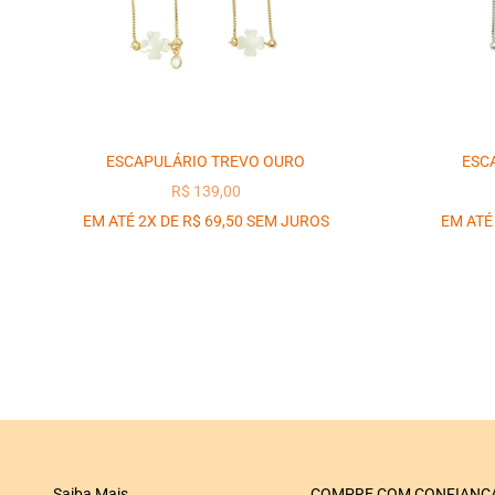
ESCAPULÁRIO TREVO OURO
ESC
PREÇO PROMOCIONAL
R$ 139,00
EM ATÉ 2X DE R$ 69,50 SEM JUROS
EM ATÉ
Saiba Mais
COMPRE COM CONFIANÇ