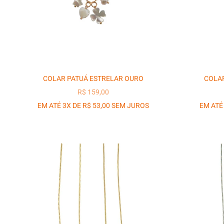
COLAR PATUÁ ESTRELAR OURO
COLAR
PREÇO PROMOCIONAL
R$ 159,00
EM ATÉ 3X DE R$ 53,00 SEM JUROS
EM ATÉ