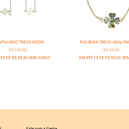
APULÁRIO TREVO RÓDIO
PULSEIRA TREVO ABALON
PREÇO PROMOCIONAL
PREÇO PROM
R$ 139,00
R$ 83,00
 2X DE R$ 69,50 SEM JUROS
EM ATÉ 1X DE R$ 83,00 SE
A
Fale com a Gente