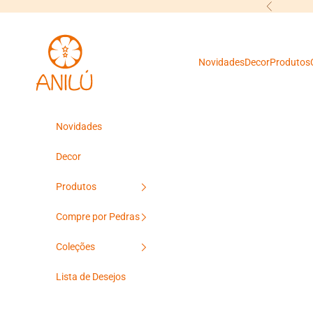
Pular para o conteúdo
Anterior
Anilú
Novidades
Decor
Produtos
Novidades
Decor
Produtos
Compre por Pedras
Coleções
Lista de Desejos