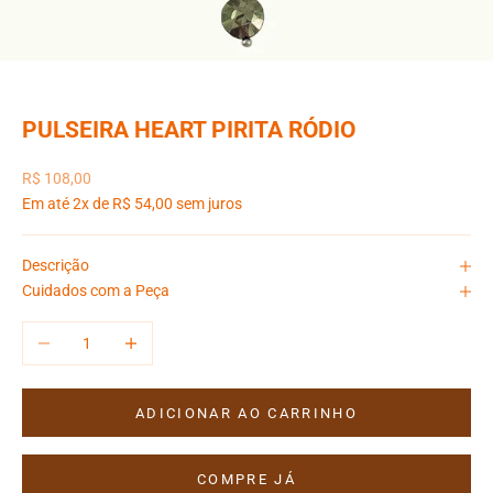
PULSEIRA HEART PIRITA RÓDIO
Preço promocional
R$ 108,00
Em até 2x de R$ 54,00 sem juros
Descrição
Cuidados com a Peça
Diminuir quantidade
Aumentar quantidade
ADICIONAR AO CARRINHO
COMPRE JÁ