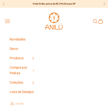
Pular para o conteúdo
Frete Grátis acima de R$ 249,00 para SP
Anterior
Pró
{{currency}}{{discount}} Desconto
Concedido
Anilú
Menu
Pesquisar
Carrin
View Cart
Continuar Comprando
Novidades
Decor
Produtos
Compre por
Pedras
Coleções
Lista de Desejos
LOGIN