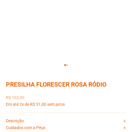
Ir para item 1
Ir para item 2
PRESILHA FLORESCER ROSA RÓDIO
Preço promocional
R$ 102,00
Em até 2x de R$ 51,00 sem juros
Descrição
Cuidados com a Peça