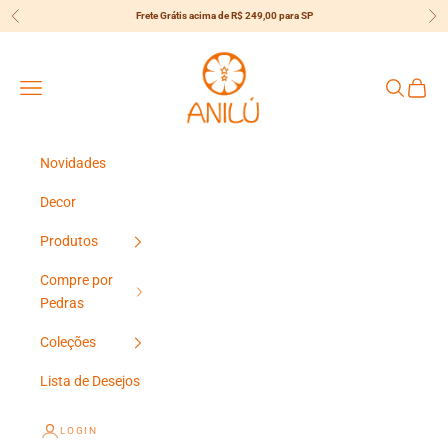
Pular para o conteúdo
Frete Grátis acima de R$ 249,00 para SP
Anterior
Pró
{{currency}}{{discount}} Desconto
Concedido
Anilú
Menu
Pesquisar
Carrin
View Cart
Continuar Comprando
Novidades
Decor
Produtos
Compre por
Pedras
Coleções
Lista de Desejos
LOGIN