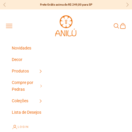
Pular para o conteúdo
Frete Grátis acima de R$ 249,00 para SP
Anterior
Pró
{{currency}}{{discount}} undefined
Anilú
View Cart
Menu
Pesquisar
Carrin
Novidades
Decor
Produtos
Compre por
Pedras
Coleções
Lista de Desejos
LOGIN