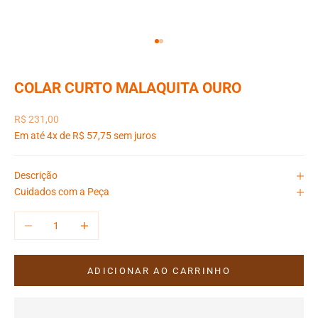
Ir para item 1
Ir para item 2
COLAR CURTO MALAQUITA OURO
Preço promocional
R$ 231,00
Em até 4x de R$ 57,75 sem juros
Descrição
Cuidados com a Peça
Diminuir quantidade
Aumentar quantidade
ADICIONAR AO CARRINHO