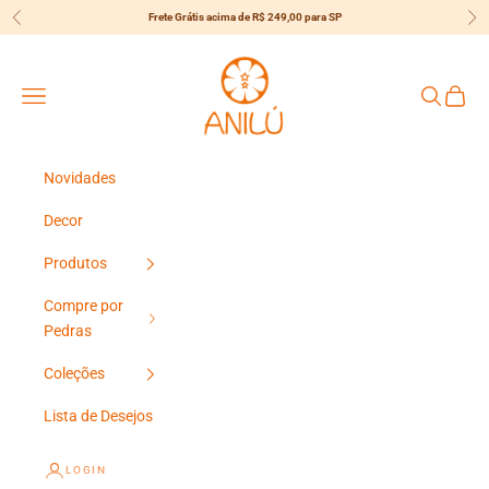
Pular para o conteúdo
Frete Grátis acima de R$ 249,00 para SP
Anterior
Pró
{{currency}}{{discount}} undefined
Anilú
View Cart
Menu
Pesquisar
Carrin
Novidades
Decor
Produtos
Compre por
Pedras
Coleções
Lista de Desejos
LOGIN