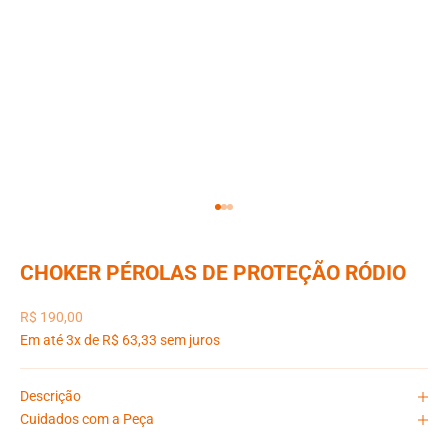
Ir para item 1
Ir para item 2
Ir para item 3
CHOKER PÉROLAS DE PROTEÇÃO RÓDIO
Preço promocional
R$ 190,00
Em até 3x de R$ 63,33 sem juros
Descrição
Cuidados com a Peça