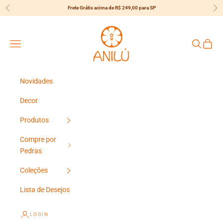
Pular para o conteúdo
Frete Grátis acima de R$ 249,00 para SP
Anterior
Pró
{{currency}}{{discount}} Desconto
Concedido
Anilú
Menu
Pesquisar
Carrin
View Cart
Continuar Comprando
Novidades
Decor
Produtos
Compre por
Pedras
Coleções
Lista de Desejos
LOGIN