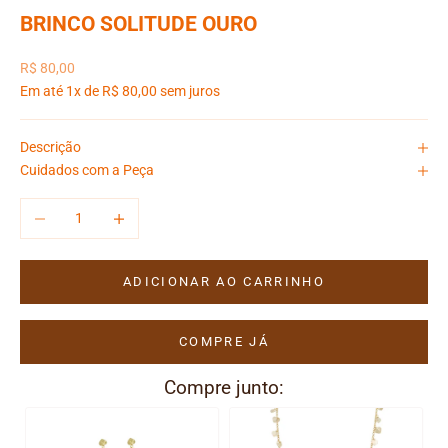
BRINCO SOLITUDE OURO
Preço promocional
R$ 80,00
Em até 1x de R$ 80,00 sem juros
Descrição
Cuidados com a Peça
Diminuir quantidade
Aumentar quantidade
ADICIONAR AO CARRINHO
COMPRE JÁ
Compre junto: