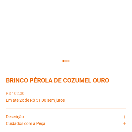
Ir para item 1
Ir para item 2
Ir para item 3
Ir para item 4
BRINCO PÉROLA DE COZUMEL OURO
Preço promocional
R$ 102,00
Em até 2x de R$ 51,00 sem juros
Descrição
Cuidados com a Peça