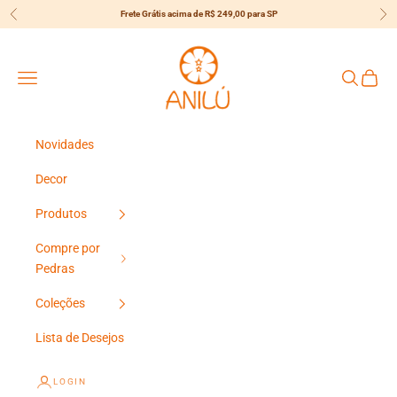
Pular para o conteúdo
Frete Grátis acima de R$ 249,00 para SP
Anterior
Pró
{{currency}}{{discount}} Desconto
Concedido
Anilú
Menu
Pesquisar
Carrin
View Cart
Continuar Comprando
Novidades
Decor
Produtos
Compre por
Pedras
Coleções
Lista de Desejos
LOGIN