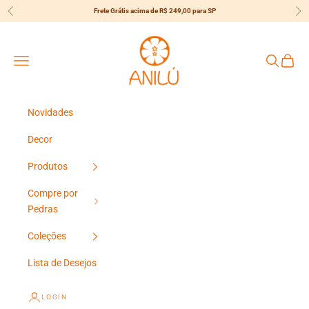
Pular para o conteúdo
Frete Grátis acima de R$ 249,00 para SP
Anterior
Pró
{{currency}}{{discount}} undefined
Anilú
View Cart
Menu
Pesquisar
Carrin
Novidades
Decor
Produtos
Compre por
Pedras
Coleções
Lista de Desejos
LOGIN