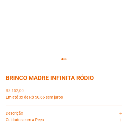
Ir para item 1
Ir para item 2
Ir para item 3
BRINCO MADRE INFINITA RÓDIO
Preço promocional
R$ 152,00
Em até 3x de R$ 50,66 sem juros
Descrição
Cuidados com a Peça