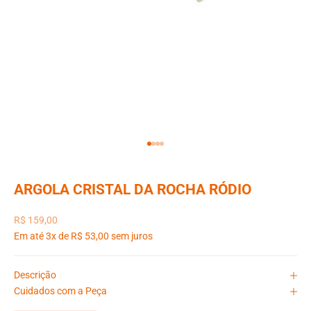
Ir para item 1
Ir para item 2
Ir para item 3
Ir para item 4
ARGOLA CRISTAL DA ROCHA RÓDIO
Preço promocional
R$ 159,00
Em até 3x de R$ 53,00 sem juros
Descrição
Cuidados com a Peça