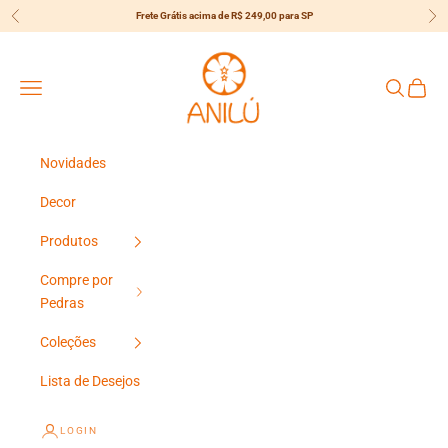
Pular para o conteúdo
Frete Grátis acima de R$ 249,00 para SP
Anterior
Pró
{{currency}}{{discount}} Desconto
Concedido
Anilú
Menu
Pesquisar
Carrin
View Cart
Continuar Comprando
Novidades
Decor
Produtos
Compre por
Pedras
Coleções
Lista de Desejos
LOGIN